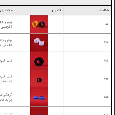
شناسه
تصویر
محصول
1#
(کرفسی 
2#
(هلالی ا
تاپ کپ ک
3#
تاپ کپ 
4#
ایندامین 
گردگیر س
5#
پراید نانو U