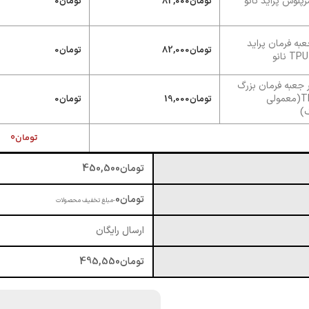
رپلوس پراید نانو
تومان
82,000
تومان
0
عبه فرمان پراید
تومان
82,000
تومان
0
 جعبه فرمان بزرگ
پراید TPU(معمولی
تومان
19,000
تومان
0
)
تومان
0
تومان
450,500
تومان
0
-مبلغ تخفیف محصولات
ارسال رایگان
تومان
495,550