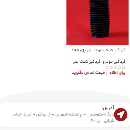
گردگیر کمک جلو اکسل پژو 405
گردگیر خودرو
,
گردگیر کمک فنر
برای اطلاع از قیمت تماس بگیرید
آدرس:
بزرگاه متوسلیان - خ هفده شهریور - خ جوشن - کوچه ششم
شرقی - پ 20