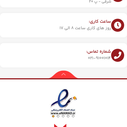
شرقی - پ 20
ساعت کاری:
روز های کاری ساعت 8 الی 17
شماره تماس:
021-91001014