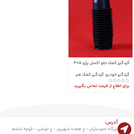
گردگیر کمک جلو اکسل پژو 405
گردگیر خودرو
,
گردگیر کمک فنر
برای اطلاع از قیمت تماس بگیرید
آدرس:
بزرگاه متوسلیان - خ هفده شهریور - خ جوشن - کوچه ششم