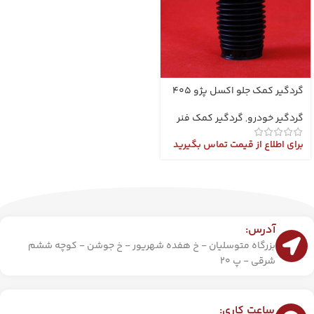
گردگیر کمک جلو اکسل پژو 405
گردگیر خودرو
,
گردگیر کمک فنر
برای اطلاع از قیمت تماس بگیرید
آدرس:
بزرگاه متوسلیان - خ هفده شهریور - خ جوشن - کوچه ششم
شرقی - پ 20
ساعت کاری: