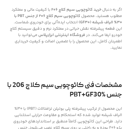
اگر به دنبال
خرید کائوچویی سیم کلاچ 206
با کیفیت عالی و عملکرد
مطلوب هستید، محصول
کائوچویی سیم کلاچ 206 از جنس PBT با
30% الیاف شیشه (GF30)
انتخاب ایده‌آلی برای خودروی شماست.
این قطعه پیشرفته نقش حیاتی در عملکرد نرم و دقیق سیستم کلاچ
خودرو ایفا می‌کند. در
فروشگاه اینترنتی ابزارپلاس
می‌توانید با
اطمینان کامل، این محصول را با تضمین اصالت و کیفیت خریداری
نمایید.
مشخصات فنی کائوچویی سیم کلاچ 206 با
جنس PBT+GF30%
این محصول از ترکیب پیشرفته پلی بوتیلن ترافتالات (PBT) با 30%
الیاف شیشه تولید شده که استحکام و مقاومت حرارتی استثنایی
دارد. طراحی این کائوچویی کاملاً منطبق بر استانداردهای خودروی
پژو 206 بوده و به راحتی بر روی سیم کلاچ نصب می‌شود. جنس