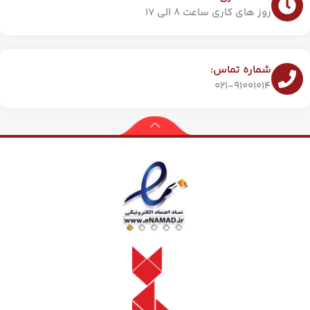
روز های کاری ساعت 8 الی 17
شماره تماس:
021-91001014