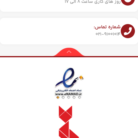
روز های کاری ساعت 8 الی 17
شماره تماس:
021-91001014