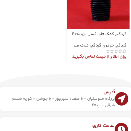
گردگیر کمک جلو اکسل پژو 405
گردگیر خودرو
,
گردگیر کمک فنر
برای اطلاع از قیمت تماس بگیرید
آدرس:
بزرگاه متوسلیان - خ هفده شهریور - خ جوشن - کوچه ششم
شرقی - پ 20
ساعت کاری: