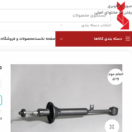
عبور به ناوبری
رفتن به محتوای اصلی
انتخاب دسته بندی
دسته بندی کالاها
صفحه نخست
محصولات و فروشگاه
د
خانه
/
کمک فنرها
/
کمک فنر کوییک عقب
ک
اتمام موج
ودی
د
بزرگنمایی تصویر