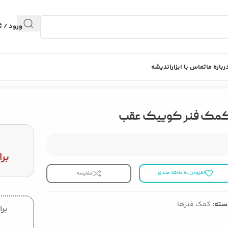
ورود / ث
رباره ما
تماس با ابزاراندیشه
مک فنر کوییک عقب
برا
افزودن به علاقه مندی
مقایسه
سته:
کمک فنرها
برا