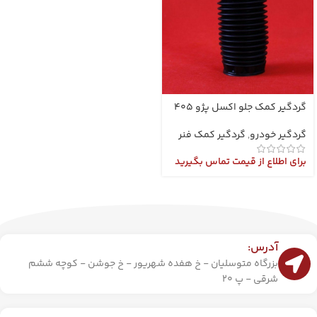
گردگیر کمک جلو اکسل پژو 405
گردگیر خودرو
,
گردگیر کمک فنر
برای اطلاع از قیمت تماس بگیرید
آدرس:
بزرگاه متوسلیان - خ هفده شهریور - خ جوشن - کوچه ششم
شرقی - پ 20